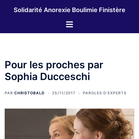
Aller
Solidarité Anorexie Boulimie Finistère
au
contenu
Ouvrir/fermer
le
menu
Pour les proches par
Sophia Ducceschi
PAR
CHRISTOBALD
25/11/2017
PAROLES D'EXPERTS