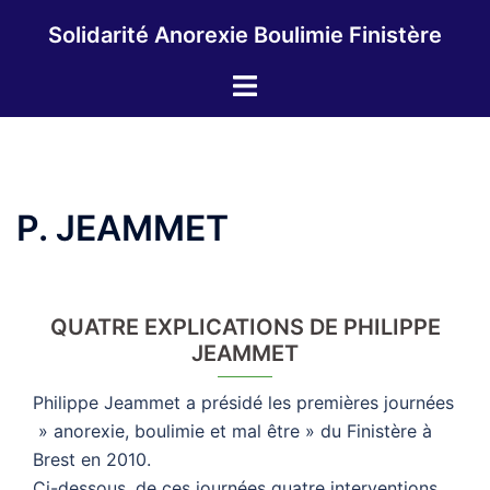
Aller
Solidarité Anorexie Boulimie Finistère
au
contenu
Ouvrir/fermer
le
menu
P. JEAMMET
QUATRE EXPLICATIONS DE PHILIPPE
JEAMMET
Philippe Jeammet a présidé les premières journées
» anorexie, boulimie et mal être » du Finistère à
Brest en 2010.
Ci-dessous, de ces journées quatre interventions