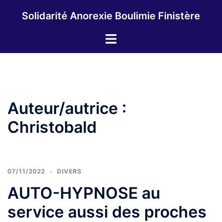
Aller
Solidarité Anorexie Boulimie Finistère
au
contenu
Ouvrir/fermer
le
menu
Auteur/autrice :
Christobald
07/11/2022
DIVERS
AUTO-HYPNOSE au
service aussi des proches