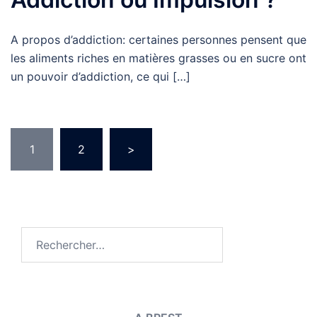
A propos d’addiction: certaines personnes pensent que
les aliments riches en matières grasses ou en sucre ont
un pouvoir d’addiction, ce qui […]
Pagination
1
2
>
des
publications
Rechercher :