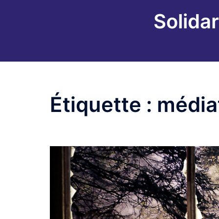
Aller
Solidar
au
contenu
Étiquette :
média