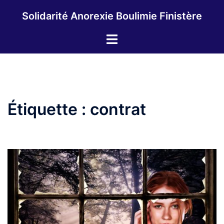
Aller
Solidarité Anorexie Boulimie Finistère
au
contenu
Ouvrir/fermer
le
menu
Étiquette :
contrat