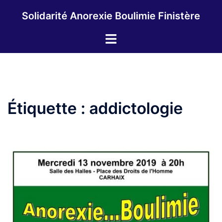
Aller
Solidarité Anorexie Boulimie Finistère
au
contenu
Ouvrir/fermer
le
menu
Étiquette :
addictologie